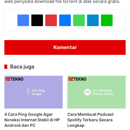
web penyedia download file torrent di atas secara gratis.
Facebook
X
Pinterest
Messenger
WhatsApp
Telegram
Line
Komentar
Baca juga
4 Cara Ping Google Agar
Cara Membuat Podcast
Koneksi Internet Stabil di HP
Spotify Terbaru Secara
Android dan PC
Lengkap