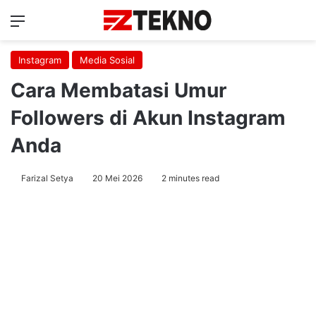
Menu
Ca
Instagram
Media Sosial
Cara Membatasi Umur
Followers di Akun Instagram
Anda
Farizal Setya
20 Mei 2026
2 minutes read