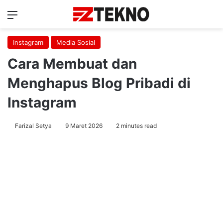
Menu
Ca
Instagram
Media Sosial
Cara Membuat dan
Menghapus Blog Pribadi di
Instagram
Farizal Setya
9 Maret 2026
2 minutes read