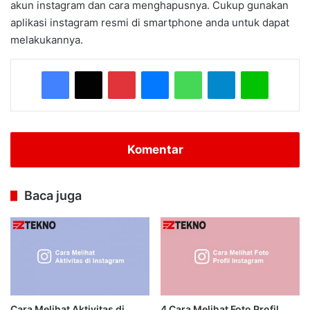
akun instagram dan cara menghapusnya. Cukup gunakan
aplikasi instagram resmi di smartphone anda untuk dapat
melakukannya.
Facebook
X
Pinterest
Messenger
WhatsApp
Telegram
Line
Komentar
Baca juga
Cara Melihat Aktivitas di
4 Cara Melihat Foto Profil