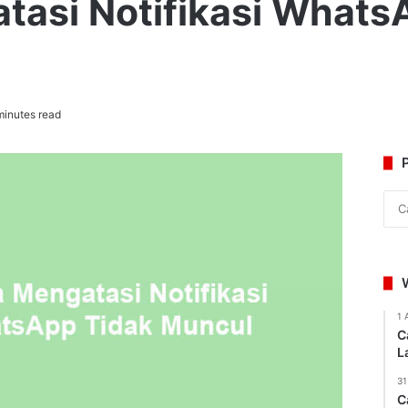
tasi Notifikasi Whats
inutes read
1 
C
L
31
C