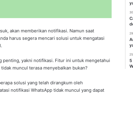
y
30
C
d
uk, akan memberikan notifikasi. Namun saat
29
 Anda harus segera mencari solusi untuk mengatasi
A
y
.
25
penting, yakni notifikasi. Fitur ini untuk mengetahui
5
W
si tidak muncul terasa menyebalkan bukan?
erapa solusi yang telah dirangkum oleh
tasi notifikasi WhatsApp tidak muncul yang dapat