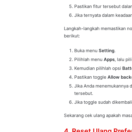
Pastikan fitur tersebut dal
Jika ternyata dalam keadaan
Langkah-langkah memastikan noti
berikut:
Buka menu
Setting
.
Pilihlah menu
Apps
, lalu p
Kemudian pilihlah opsi
Batt
Pastikan toggle
Allow back
Jika Anda menemukannya da
tersebut.
Jika toggle sudah dikembal
Sekarang cek ulang apakah masal
4. Reset Ulang Prefe