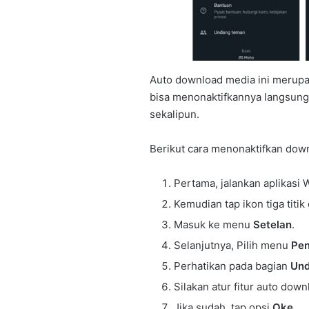
Auto download media ini merupak
bisa menonaktifkannya langsung
sekalipun.
Berikut cara menonaktifkan dow
Pertama, jalankan aplikasi
Kemudian tap ikon tiga titi
Masuk ke menu
Setelan
.
Selanjutnya, Pilih menu
Pen
Perhatikan pada bagian
Und
Silakan atur fitur auto down
Jika sudah, tap opsi
Oke
.