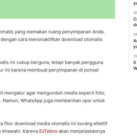
y
30
C
d
omatis yang memakan ruang penyimpanan Anda.
29
 dengan cara menonaktifkan download otomatis
A
y
25
atis ini cukup berguna, tetapi banyak pengguna
5
W
r ini karena membuat penyimpanan di ponsel
t mengatur agar mengunduh media seperti foto,
is. Namun, WhatsApp juga memberikan opsi untuk
a fitur download media otomatis ini kurang efektif
u khawatir. Karena
EzTekno
akan menjelaskannya