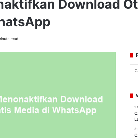
aktifkan Download O
WhatsApp
inute read
1 
C
L
31
C