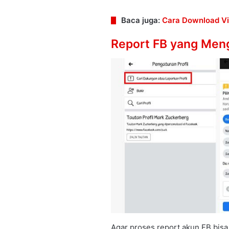
Baca juga:
Cara Download V
Report FB yang Men
Agar proses report akun FB bisa