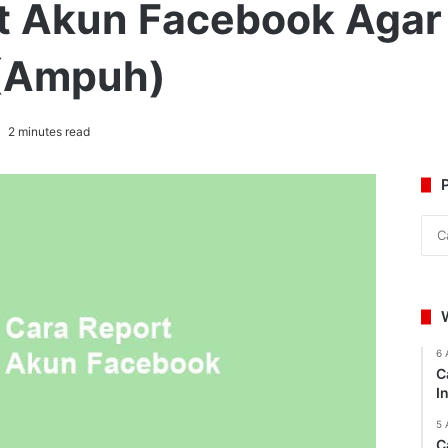
t Akun Facebook Agar
(Ampuh)
2 minutes read
6 
C
I
5 
C