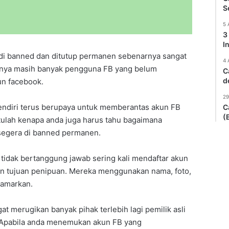
S
5 
3
I
 di banned dan ditutup permanen sebenarnya sangat
4 
nya masih banyak pengguna FB yang belum
C
d
un facebook.
29
endiri terus berupaya untuk memberantas akun FB
C
(
tulah kenapa anda juga harus tahu bagaimana
segera di banned permanen.
idak bertanggung jawab sering kali mendaftar akun
an tujuan penipuan. Mereka menggunakan nama, foto,
samarkan.
gat merugikan banyak pihak terlebih lagi pemilik asli
 Apabila anda menemukan akun FB yang