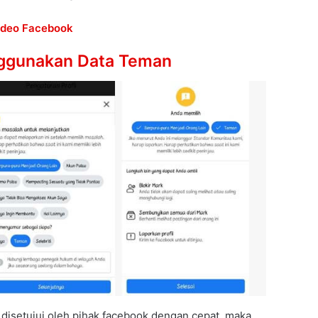
ideo Facebook
ggunakan Data Teman
 disetujui oleh pihak facebook dengan cepat, maka