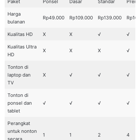
Paket
Ponsel
Dasar
Standar
Prem
Harga
Rp49.000
Rp109.000
Rp139.000
Rp169
bulanan
Kualitas HD
X
X
√
√
Kualitas Ultra
X
X
X
√
HD
Tonton di
laptop dan
X
√
√
√
TV
Tonton di
ponsel dan
√
√
√
√
tablet
Perangkat
untuk nonton
1
1
2
4
secara