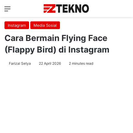
Menu
Ca
Instagram
Media Sosial
Cara Bermain Flying Face
(Flappy Bird) di Instagram
Farizal Setya
22 April 2026
2 minutes read