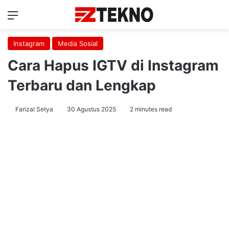
Menu
Ca
Instagram
Media Sosial
Cara Hapus IGTV di Instagram
Terbaru dan Lengkap
Farizal Setya
30 Agustus 2025
2 minutes read