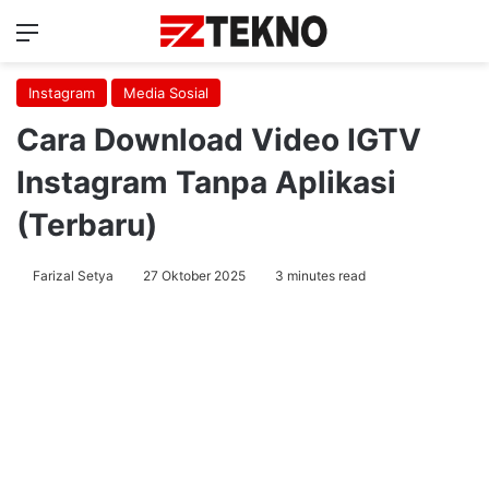
Menu
Ca
Instagram
Media Sosial
Cara Download Video IGTV
Instagram Tanpa Aplikasi
(Terbaru)
Farizal Setya
27 Oktober 2025
3 minutes read