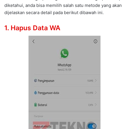
diketahui, anda bisa memilih salah satu metode yang akan
dijelaskan secara detail pada berikut dibawah ini.
1. Hapus Data WA