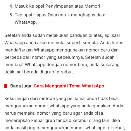
Masuk ke opsi Penyimpanan atau Memori.
Tap opsi Hapus Data untuk menghapus data
WhatsApp.
Setelah anda sudah melakukan panduan di atas, aplikasi
Whatsapp anda akan memulai seperti semula. Anda harus
mendaftarkan Whatsapp menggunakan nomor baru dan
berbeda dari nomor yang sebelumnya. Setelah sudah
membuat Whatsapp dengan nomor baru, anda sekarang
tidak lagi berada di grup tersebut.
Baca juga:
Cara Mengganti Tema WhatsApp
Kekurangan dari metode yang pertama, anda tidak bisa
menggunakan nomor whatsapp yang anda gunakan. Anda
harus memakai nomor yang baru agar anda bisa
menerapkan keluar grup tanpa diketahui orang lain. Jika
anda masih ingin menggunakan nomor whatsapp tersebut,