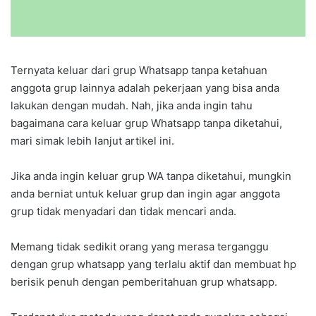
Ternyata keluar dari grup Whatsapp tanpa ketahuan
anggota grup lainnya adalah pekerjaan yang bisa anda
lakukan dengan mudah. Nah, jika anda ingin tahu
bagaimana cara keluar grup Whatsapp tanpa diketahui,
mari simak lebih lanjut artikel ini.
Jika anda ingin keluar grup WA tanpa diketahui, mungkin
anda berniat untuk keluar grup dan ingin agar anggota
grup tidak menyadari dan tidak mencari anda.
Memang tidak sedikit orang yang merasa terganggu
dengan grup whatsapp yang terlalu aktif dan membuat hp
berisik penuh dengan pemberitahuan grup whatsapp.