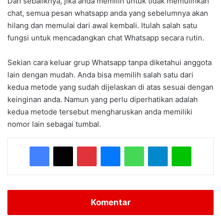
Dan sebaliknya, jika anda memilih untuk tidak memulihkan
chat, semua pesan whatsapp anda yang sebelumnya akan
hilang dan memulai dari awal kembali. Itulah salah satu
fungsi untuk mencadangkan chat Whatsapp secara rutin.
Sekian cara keluar grup Whatsapp tanpa diketahui anggota
lain dengan mudah. Anda bisa memilih salah satu dari
kedua metode yang sudah dijelaskan di atas sesuai dengan
keinginan anda. Namun yang perlu diperhatikan adalah
kedua metode tersebut mengharuskan anda memiliki
nomor lain sebagai tumbal.
Facebook
X
Pinterest
Messenger
WhatsApp
Telegram
Line
Komentar