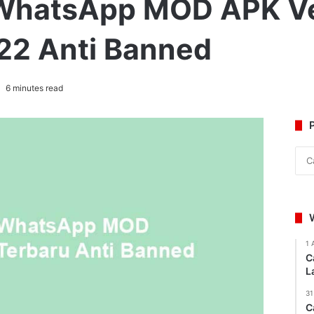
WhatsApp MOD APK Ve
22 Anti Banned
6 minutes read
1 
C
L
31
C