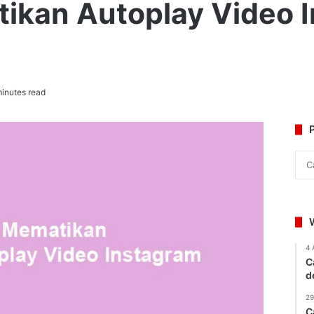
ikan Autoplay Video 
inutes read
4 
C
d
29
C