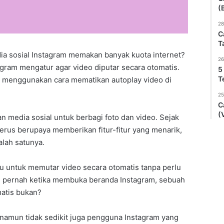
(
28
C
T
a sosial Instagram memakan banyak kuota internet?
26
tagram mengatur agar video diputar secara otomatis.
5
T
 menggunakan cara mematikan autoplay video di
25
C
(
 media sosial untuk berbagi foto dan video. Sejak
terus berupaya memberikan fitur-fitur yang menarik,
alah satunya.
u untuk memutar video secara otomatis tanpa perlu
i pernah ketika membuka beranda Instagram, sebuah
atis bukan?
, namun tidak sedikit juga pengguna Instagram yang