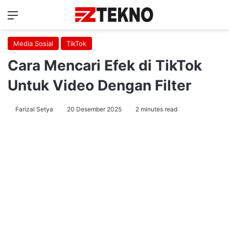
Menu
Ca
Media Sosial
TikTok
Cara Mencari Efek di TikTok
Untuk Video Dengan Filter
Farizal Setya
20 Desember 2025
2 minutes read