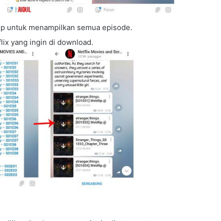
lip untuk menampilkan semua episode.
flix yang ingin di download.