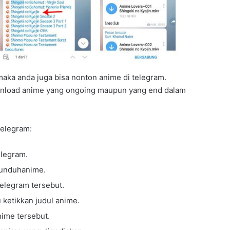
maka anda juga bisa nonton anime di telegram.
wnload anime yang ongoing maupun yang end dalam
telegram:
elegram.
unduhanime.
telegram tersebut.
u ketikkan judul anime.
anime tersebut.