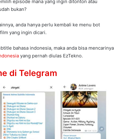
milih episode mana yang ingin ditonton atau
mudah bukan?
lainnya, anda hanya perlu kembali ke menu bot
ilm yang ingin dicari.
btitle bahasa indonesia, maka anda bisa mencarinya
indonesia
yang pernah diulas EzTekno.
e di Telegram