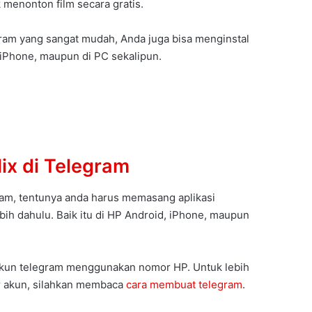
k menonton film secara gratis.
ram yang sangat mudah, Anda juga bisa menginstal
, iPhone, maupun di PC sekalipun.
ix di Telegram
ram, tentunya anda harus memasang aplikasi
bih dahulu. Baik itu di HP Android, iPhone, maupun
akun telegram menggunakan nomor HP. Untuk lebih
ar akun, silahkan membaca
cara membuat telegram
.