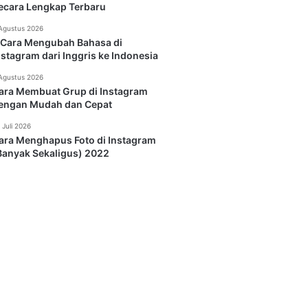
ecara Lengkap Terbaru
Agustus 2026
 Cara Mengubah Bahasa di
nstagram dari Inggris ke Indonesia
Agustus 2026
ara Membuat Grup di Instagram
engan Mudah dan Cepat
 Juli 2026
ara Menghapus Foto di Instagram
Banyak Sekaligus) 2022