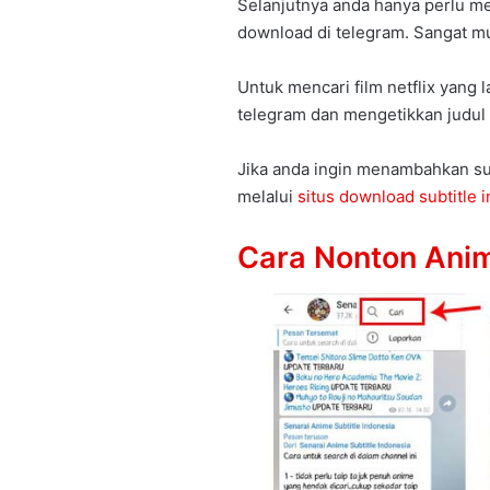
Selanjutnya anda hanya perlu me
download di telegram. Sangat 
Untuk mencari film netflix yang 
telegram dan mengetikkan judul f
Jika anda ingin menambahkan su
melalui
situs download subtitle 
Cara Nonton Anim