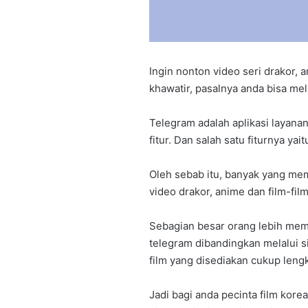
Ingin nonton video seri drakor, a
khawatir, pasalnya anda bisa me
Telegram adalah aplikasi layana
fitur. Dan salah satu fiturnya y
Oleh sebab itu, banyak yang mem
video drakor, anime dan film-film
Sebagian besar orang lebih memi
telegram dibandingkan melalui s
film yang disediakan cukup lengk
Jadi bagi anda pecinta film korea