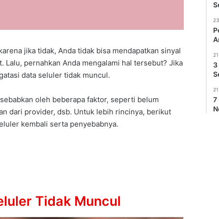
S
23
P
A
karena jika tidak, Anda tidak bisa mendapatkan sinyal
21
. Lalu, pernahkan Anda mengalami hal tersebut? Jika
3
S
atasi data seluler tidak muncul.
21
disebabkan oleh beberapa faktor, seperti belum
7
N
n dari provider, dsb. Untuk lebih rincinya, berikut
eluler kembali serta penyebabnya.
luler Tidak Muncul