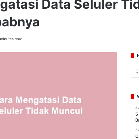
gatasi Data Seluler T
babnya
minutes read
3 
5
B
2 
C