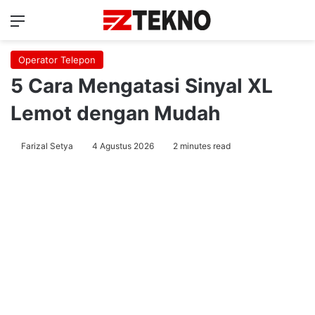
Menu
Ca
Operator Telepon
5 Cara Mengatasi Sinyal XL
Lemot dengan Mudah
Farizal Setya
4 Agustus 2026
2 minutes read