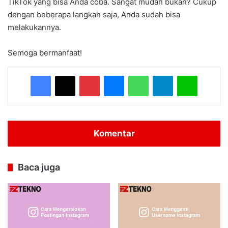
TikTok yang bisa Anda coba. Sangat mudah bukan? Cukup
dengan beberapa langkah saja, Anda sudah bisa
melakukannya.
Semoga bermanfaat!
Facebook
X
Pinterest
Messenger
WhatsApp
Telegram
Line
Komentar
Baca juga