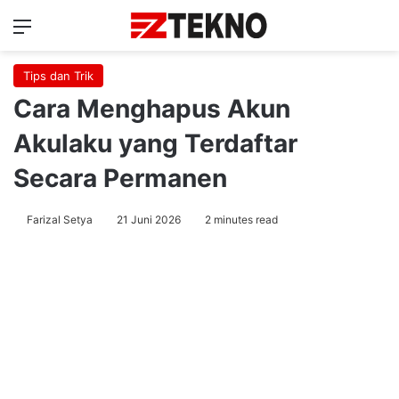
Menu
Ca
Tips dan Trik
Cara Menghapus Akun
Akulaku yang Terdaftar
Secara Permanen
Farizal Setya
21 Juni 2026
2 minutes read