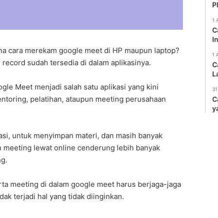
P
1 
C
I
na cara merekam google meet di HP maupun laptop?
1 
r record sudah tersedia di dalam aplikasinya.
C
L
ogle Meet menjadi salah satu aplikasi yang kini
31
ntoring, pelatihan, ataupun meeting perusahaan
C
y
asi, untuk menyimpan materi, dan masih banyak
an meeting lewat online cenderung lebih banyak
ng.
ta meeting di dalam google meet harus berjaga-jaga
k terjadi hal yang tidak diinginkan.