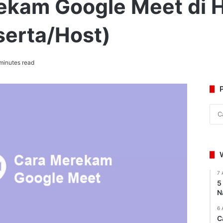
ekam Google Meet di 
serta/Host)
minutes read
7 
5
N
6 
C