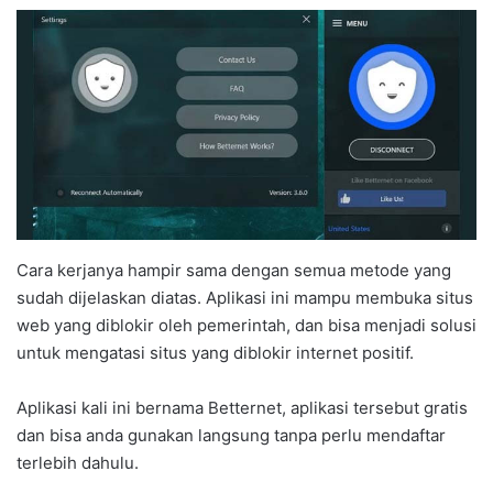
Cara kerjanya hampir sama dengan semua metode yang
sudah dijelaskan diatas. Aplikasi ini mampu membuka situs
web yang diblokir oleh pemerintah, dan bisa menjadi solusi
untuk mengatasi situs yang diblokir internet positif.
Aplikasi kali ini bernama Betternet, aplikasi tersebut gratis
dan bisa anda gunakan langsung tanpa perlu mendaftar
terlebih dahulu.