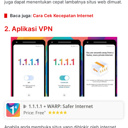
juga dapat menentukan cepat lambatnya situs web dimuat.
Baca juga:
Cara Cek Kecepatan Internet
2. Aplikasi VPN
1.1.1.1 + WARP: Safer Internet
+
Price:
Free
Apabila anda membuka situs yang diblokir oleh internet