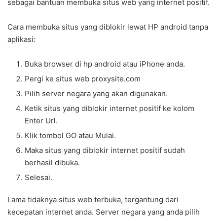
sebagai bantuan membuka situs web yang internet positif.
Cara membuka situs yang diblokir lewat HP android tanpa
aplikasi:
Buka browser di hp android atau iPhone anda.
Pergi ke situs web proxysite.com
Pilih server negara yang akan digunakan.
Ketik situs yang diblokir internet positif ke kolom
Enter Url.
Klik tombol GO atau Mulai.
Maka situs yang diblokir internet positif sudah
berhasil dibuka.
Selesai.
Lama tidaknya situs web terbuka, tergantung dari
kecepatan internet anda. Server negara yang anda pilih