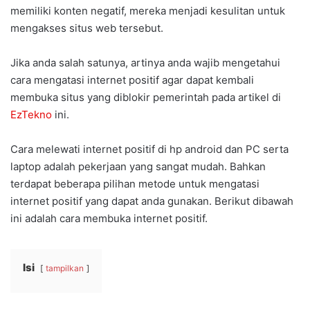
memiliki konten negatif, mereka menjadi kesulitan untuk
mengakses situs web tersebut.
Jika anda salah satunya, artinya anda wajib mengetahui
cara mengatasi internet positif agar dapat kembali
membuka situs yang diblokir pemerintah pada artikel di
EzTekno
ini.
Cara melewati internet positif di hp android dan PC serta
laptop adalah pekerjaan yang sangat mudah. Bahkan
terdapat beberapa pilihan metode untuk mengatasi
internet positif yang dapat anda gunakan. Berikut dibawah
ini adalah cara membuka internet positif.
Isi
tampilkan