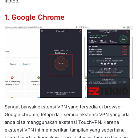
laptop.
1. Google Chrome
Sangat banyak ekstensi VPN yang tersedia di browser
Google chrome, tetapi dari semua ekstensi VPN yang ada,
anda bisa menggunakan ekstensi TouchVPN. Karena
ekstensi VPN ini memberikan tampilan yang sederhana,
sangat mudah digunakan, tanpa batasan, tanpa iklan, dan