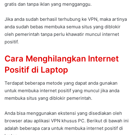
gratis dan tanpa iklan yang mengganggu.
Jika anda sudah berhasil terhubung ke VPN, maka artinya
anda sudah bebas membuka semua situs yang diblokir
oleh pemerintah tanpa perlu khawatir muncul internet
positif.
Cara Menghilangkan Internet
Positif di Laptop
Terdapat beberapa metode yang dapat anda gunakan
untuk membuka internet positif yang muncul jika anda
membuka situs yang diblokir pemerintah.
Anda bisa menggunakan ekstensi yang disediakan oleh
browser atau aplikasi VPN khusus PC. Berikut di bawah ini
adalah beberapa cara untuk membuka internet positif di