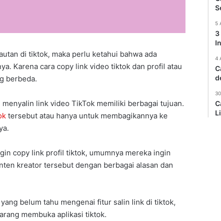
S
5 
3
I
tautan di tiktok, maka perlu ketahui bahwa ada
4 
. Karena cara copy link video tiktok dan profil atau
C
d
ng berbeda.
30
menyalin link video TikTok memiliki berbagai tujuan.
C
L
ok
tersebut atau hanya untuk membagikannya ke
ya.
in copy link profil tiktok, umumnya mereka ingin
onten kreator tersebut dengan berbagai alasan dan
ng belum tahu mengenai fitur salin link di tiktok,
rang membuka aplikasi tiktok.