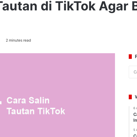
Tautan di TikTok Agar B
2 minutes read
6 
C
I
5 
C