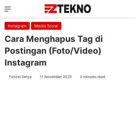
Menu
Ca
Instagram
Media Sosial
Cara Menghapus Tag di
Postingan (Foto/Video)
Instagram
Farizal Setya
11 November 2025
3 minutes read