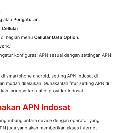
.
ng
atau
Pengaturan
.
g
Cellular
.
i di bagian menu
Cellular Data Option
.
work
.
ngatur konfigurasi APN sesuai dengan settingan APN
 di smartphone android, setting APN Indosat di
an mudah dilakukan. Gunakanlah fitur setting APN di
an jaringan terkuat di provider Indosat.
akan APN Indosat
enghubung antara device dengan operator yang
APN juga yang akan memberikan akses internet