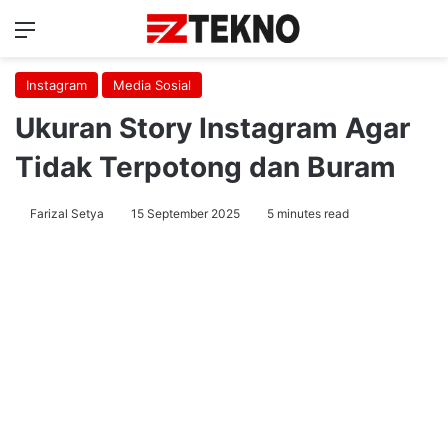
Menu
Ca
Instagram
Media Sosial
Ukuran Story Instagram Agar
Tidak Terpotong dan Buram
Farizal Setya
15 September 2025
5 minutes read