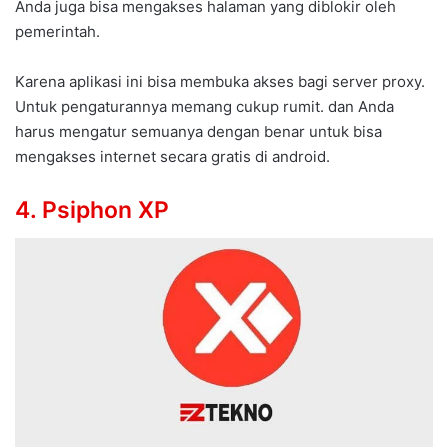
Anda juga bisa mengakses halaman yang diblokir oleh
pemerintah.
Karena aplikasi ini bisa membuka akses bagi server proxy.
Untuk pengaturannya memang cukup rumit. dan Anda
harus mengatur semuanya dengan benar untuk bisa
mengakses internet secara gratis di android.
4. Psiphon XP