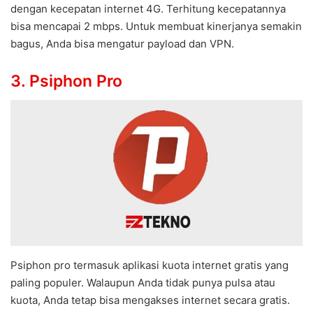
dengan kecepatan internet 4G. Terhitung kecepatannya
bisa mencapai 2 mbps. Untuk membuat kinerjanya semakin
bagus, Anda bisa mengatur payload dan VPN.
3. Psiphon Pro
Psiphon pro termasuk aplikasi kuota internet gratis yang
paling populer. Walaupun Anda tidak punya pulsa atau
kuota, Anda tetap bisa mengakses internet secara gratis.