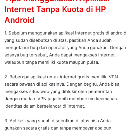
Internet Tanpa Kuota di HP
Android
1. Sebelum menggunakan aplikasi internet gratis di android
yang sudah disebutkan di atas, pastikan Anda sudah
mengetahui bug dari operator yang Anda gunakan. Dengan
adanya bug tersebut, Anda dapat mengakses internet
walaupun tanpa memiliki kuota maupun pulsa.
2. Beberapa aplikasi untuk internet gratis memiliki VPN
secara bawaan di aplikasinya. Dengan begitu, Anda bisa
mengakses situs web yang diblokir oleh pemerintah
dengan mudah. VPN juga lebih memberikan keamanan
identitas dalam berselancar di internet.
3. Aplikasi yang sudah disebutkan di atas bisa Anda
gunakan secara gratis dan tanpa membayar apa pun.