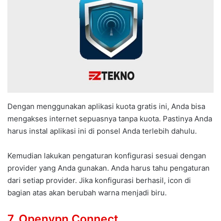
Dengan menggunakan aplikasi kuota gratis ini, Anda bisa
mengakses internet sepuasnya tanpa kuota. Pastinya Anda
harus instal aplikasi ini di ponsel Anda terlebih dahulu.
Kemudian lakukan pengaturan konfigurasi sesuai dengan
provider yang Anda gunakan. Anda harus tahu pengaturan
dari setiap provider. Jika konfigurasi berhasil, icon di
bagian atas akan berubah warna menjadi biru.
7. Openvpn Connect