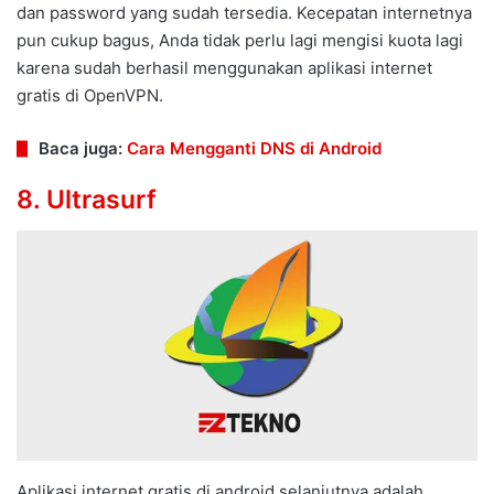
dan password yang sudah tersedia. Kecepatan internetnya
pun cukup bagus, Anda tidak perlu lagi mengisi kuota lagi
karena sudah berhasil menggunakan aplikasi internet
gratis di OpenVPN.
Baca juga:
Cara Mengganti DNS di Android
8. Ultrasurf
Aplikasi internet gratis di android selanjutnya adalah