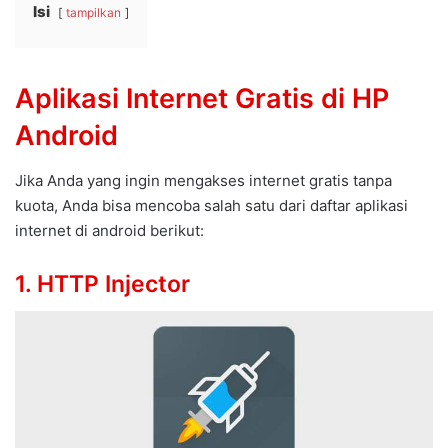
Isi
tampilkan
Aplikasi Internet Gratis di HP
Android
Jika Anda yang ingin mengakses internet gratis tanpa
kuota, Anda bisa mencoba salah satu dari daftar aplikasi
internet di android berikut:
1. HTTP Injector