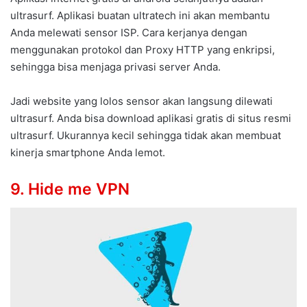
ultrasurf. Aplikasi buatan ultratech ini akan membantu
Anda melewati sensor ISP. Cara kerjanya dengan
menggunakan protokol dan Proxy HTTP yang enkripsi,
sehingga bisa menjaga privasi server Anda.
Jadi website yang lolos sensor akan langsung dilewati
ultrasurf. Anda bisa download aplikasi gratis di situs resmi
ultrasurf. Ukurannya kecil sehingga tidak akan membuat
kinerja smartphone Anda lemot.
9. Hide me VPN