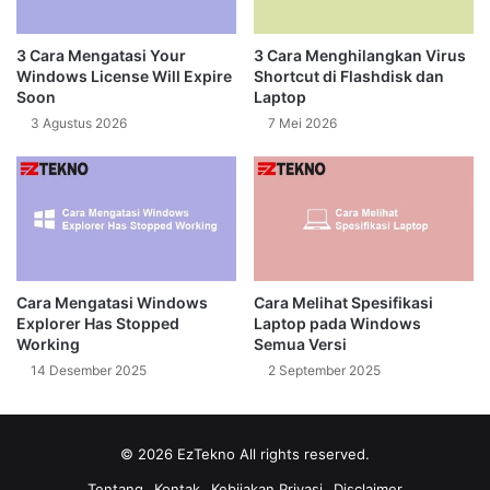
3 Cara Mengatasi Your
3 Cara Menghilangkan Virus
Windows License Will Expire
Shortcut di Flashdisk dan
Soon
Laptop
3 Agustus 2026
7 Mei 2026
Cara Mengatasi Windows
Cara Melihat Spesifikasi
Explorer Has Stopped
Laptop pada Windows
Working
Semua Versi
14 Desember 2025
2 September 2025
© 2026
EzTekno
All rights reserved.
Tentang
Kontak
Kebijakan Privasi
Disclaimer