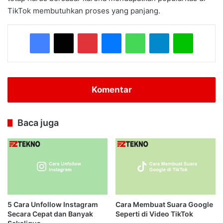
TikTok membutuhkan proses yang panjang.
Facebook
X
Pinterest
Messenger
WhatsApp
Telegram
Line
Komentar
Baca juga
5 Cara Unfollow Instagram
Cara Membuat Suara Google
Secara Cepat dan Banyak
Seperti di Video TikTok