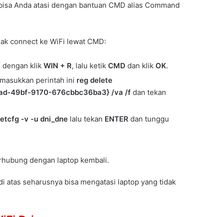
i bisa Anda atasi dengan bantuan CMD alias Command
idak connect ke WiFi lewat CMD:
 dengan klik
WIN + R
, lalu ketik
CMD
dan klik
OK
.
masukkan perintah ini
reg delete
d-49bf-9170-676cbbc36ba3} /va /f
dan tekan
etcfg -v -u dni_dne
lalu tekan
ENTER
dan tunggu
erhubung dengan laptop kembali.
 di atas seharusnya bisa mengatasi laptop yang tidak