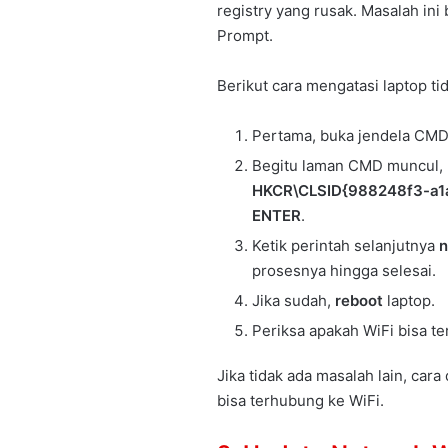
registry yang rusak. Masalah in
Prompt.
Berikut cara mengatasi laptop t
Pertama, buka jendela CMD
Begitu laman CMD muncul, 
HKCR\CLSID{988248f3-a1a
ENTER
.
Ketik perintah selanjutnya
n
prosesnya hingga selesai.
Jika sudah,
reboot
laptop.
Periksa apakah WiFi bisa t
Jika tidak ada masalah lain, cara
bisa terhubung ke WiFi.