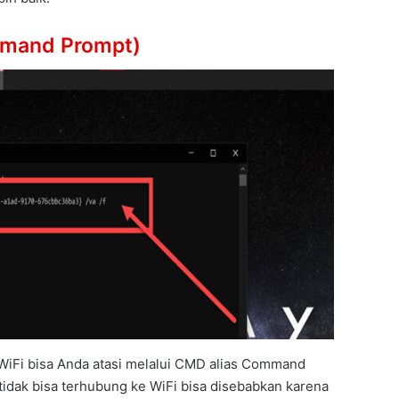
mmand Prompt)
 WiFi bisa Anda atasi melalui CMD alias Command
tidak bisa terhubung ke WiFi bisa disebabkan karena