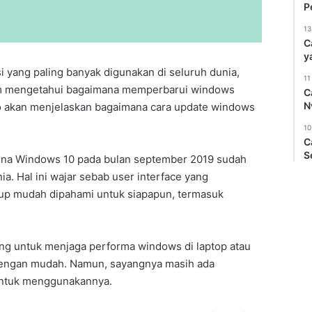
P
13
C
y
 yang paling banyak digunakan di seluruh dunia,
11
m mengetahui bagaimana memperbarui windows
C
N
no akan menjelaskan bagaimana cara update windows
10
C
S
una Windows 10 pada bulan september 2019 sudah
ia. Hal ini wajar sebab user interface yang
up mudah dipahami untuk siapapun, termasuk
ing untuk menjaga performa windows di laptop atau
engan mudah. Namun, sayangnya masih ada
untuk menggunakannya.