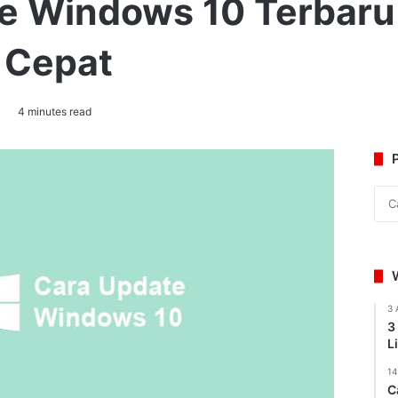
e Windows 10 Terbaru 
 Cepat
4 minutes read
3 
3
L
14
C