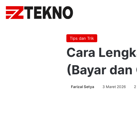
Tips dan Trik
Cara Leng
(Bayar dan 
Farizal Setya
3 Maret 2026
2 