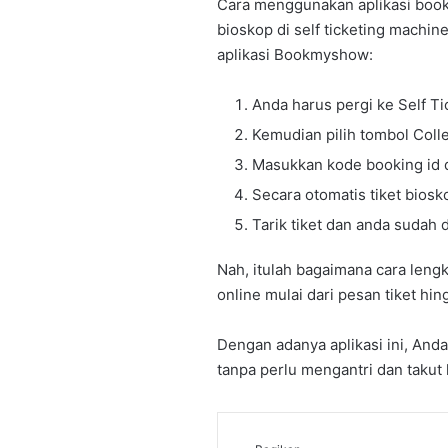
Cara menggunakan aplikasi book
bioskop di self ticketing machine
aplikasi Bookmyshow:
Anda harus pergi ke Self Ti
Kemudian pilih tombol Colle
Masukkan kode booking id d
Secara otomatis tiket biosk
Tarik tiket dan anda sudah 
Nah, itulah bagaimana cara len
online mulai dari pesan tiket hin
Dengan adanya aplikasi ini, Anda
tanpa perlu mengantri dan takut