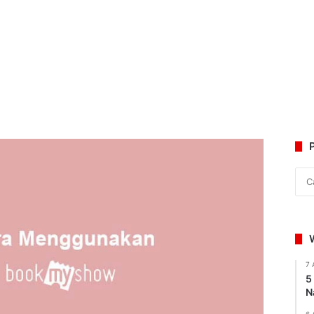
7 
5
N