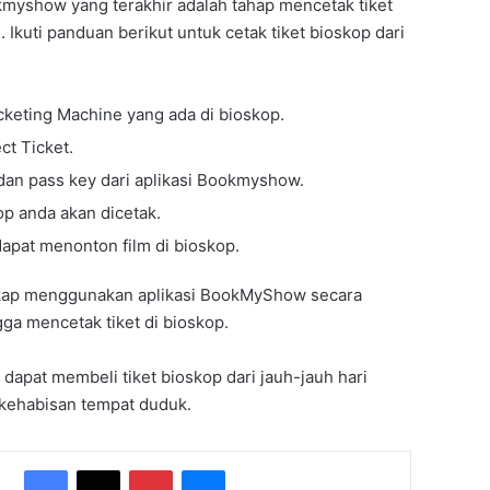
myshow yang terakhir adalah tahap mencetak tiket
. Ikuti panduan berikut untuk cetak tiket bioskop dari
cketing Machine yang ada di bioskop.
ct Ticket.
an pass key dari aplikasi Bookmyshow.
op anda akan dicetak.
dapat menonton film di bioskop.
gkap menggunakan aplikasi BookMyShow secara
gga mencetak tiket di bioskop.
 dapat membeli tiket bioskop dari jauh-jauh hari
 kehabisan tempat duduk.
Facebook
X
Pinterest
Messenger