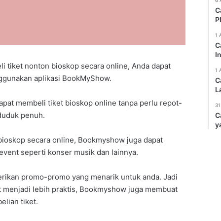
6 
C
P
1 
C
I
i tiket nonton bioskop secara online, Anda dapat
1 
ggunakan aplikasi BookMyShow.
C
L
dapat membeli tiket bioskop online tanpa perlu repot-
31
 duduk penuh.
C
y
 bioskop secara online, Bookmyshow juga dapat
vent seperti konser musik dan lainnya.
ikan promo-promo yang menarik untuk anda. Jadi
 menjadi lebih praktis, Bookmyshow juga membuat
lian tiket.