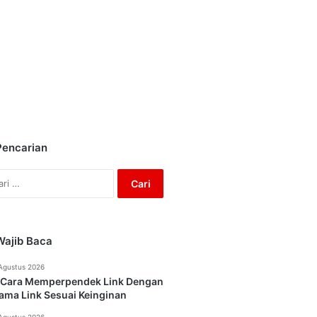
Pencarian
Cari
untuk:
Wajib Baca
Agustus 2026
 Cara Memperpendek Link Dengan
ama Link Sesuai Keinginan