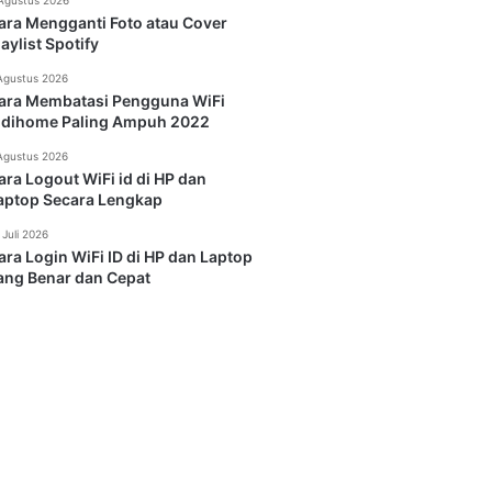
Agustus 2026
ara Mengganti Foto atau Cover
laylist Spotify
Agustus 2026
ara Membatasi Pengguna WiFi
ndihome Paling Ampuh 2022
Agustus 2026
ara Logout WiFi id di HP dan
aptop Secara Lengkap
 Juli 2026
ara Login WiFi ID di HP dan Laptop
ang Benar dan Cepat