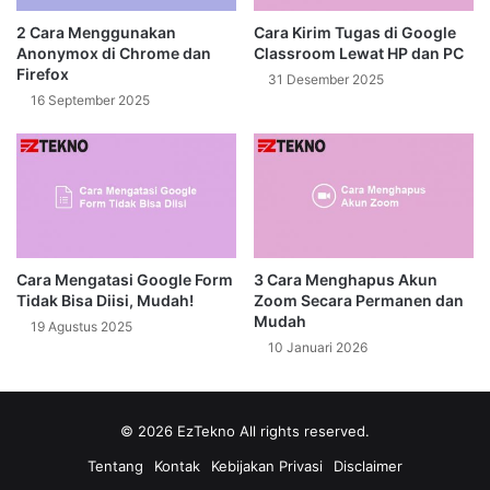
2 Cara Menggunakan
Cara Kirim Tugas di Google
Anonymox di Chrome dan
Classroom Lewat HP dan PC
Firefox
31 Desember 2025
16 September 2025
Cara Mengatasi Google Form
3 Cara Menghapus Akun
Tidak Bisa Diisi, Mudah!
Zoom Secara Permanen dan
Mudah
19 Agustus 2025
10 Januari 2026
© 2026
EzTekno
All rights reserved.
Tentang
Kontak
Kebijakan Privasi
Disclaimer