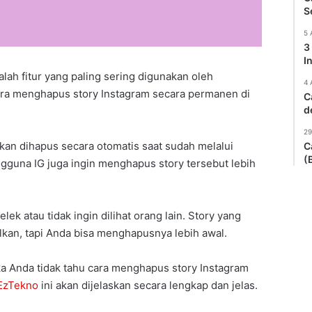
S
5 
3
I
alah fitur yang paling sering digunakan oleh
4 
ara menghapus story Instagram secara permanen di
C
d
29
kan dihapus secara otomatis saat sudah melalui
C
(
gguna IG juga ingin menghapus story tersebut lebih
lek atau tidak ingin dilihat orang lain. Story yang
alkan, tapi Anda bisa menghapusnya lebih awal.
ika Anda tidak tahu cara menghapus story Instagram
EzTekno
ini akan dijelaskan secara lengkap dan jelas.