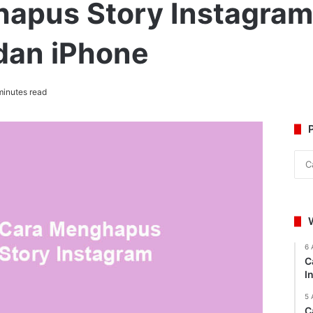
apus Story Instagra
 dan iPhone
minutes read
6 
C
I
5 
C