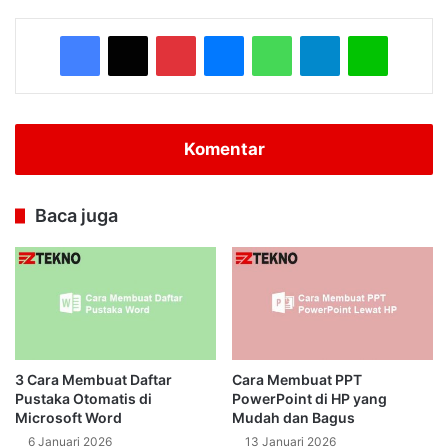
Facebook
X
Pinterest
Messenger
WhatsApp
Telegram
Line
Komentar
Baca juga
3 Cara Membuat Daftar
Cara Membuat PPT
Pustaka Otomatis di
PowerPoint di HP yang
Microsoft Word
Mudah dan Bagus
6 Januari 2026
13 Januari 2026