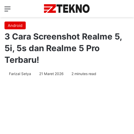
Menu
Ca
Android
3 Cara Screenshot Realme 5,
5i, 5s dan Realme 5 Pro
Terbaru!
Farizal Setya
21 Maret 2026
2 minutes read