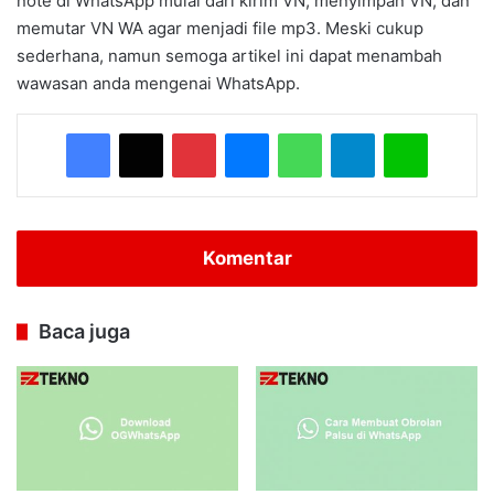
note di WhatsApp mulai dari kirim VN, menyimpan VN, dan
memutar VN WA agar menjadi file mp3. Meski cukup
sederhana, namun semoga artikel ini dapat menambah
wawasan anda mengenai WhatsApp.
Facebook
X
Pinterest
Messenger
WhatsApp
Telegram
Line
Komentar
Baca juga