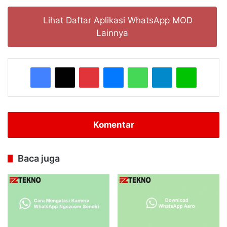
Lihat Daftar Aplikasi WhatsApp MOD
Lainnya
Facebook
X
Pinterest
Messenger
WhatsApp
Telegram
Line
Komentar
Baca juga