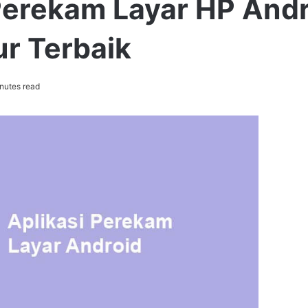
 Perekam Layar HP And
ur Terbaik
nutes read