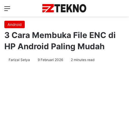
Menu
Ca
Android
3 Cara Membuka File ENC di
HP Android Paling Mudah
Farizal Setya
9 Februari 2026
2 minutes read