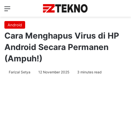
Menu
Ca
Android
Cara Menghapus Virus di HP
Android Secara Permanen
(Ampuh!)
Farizal Setya
12 November 2025
3 minutes read