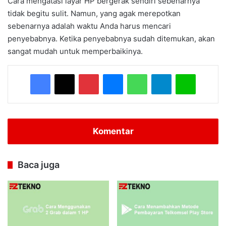
Cara mengatasi layar HP bergerak sendiri sebenarnya
tidak begitu sulit. Namun, yang agak merepotkan
sebenarnya adalah waktu Anda harus mencari
penyebabnya. Ketika penyebabnya sudah ditemukan, akan
sangat mudah untuk memperbaikinya.
Facebook
X
Pinterest
Messenger
WhatsApp
Telegram
Line
Komentar
Baca juga