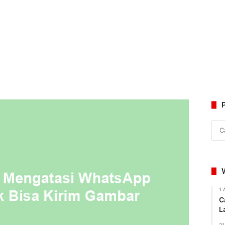
1 
C
L