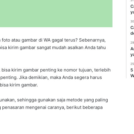
31
C
y
30
C
d
 foto atau gambar di WA gagal terus? Sebenarnya,
29
bisa kirim gambar sangat mudah asalkan Anda tahu
A
y
25
k bisa kirim gambar penting ke nomor tujuan, terlebih
5
W
s penting. Jika demikian, maka Anda segera harus
bisa kirim gambar.
gunakan, sehingga gunakan saja metode yang paling
ng penasaran mengenai caranya, berikut beberapa