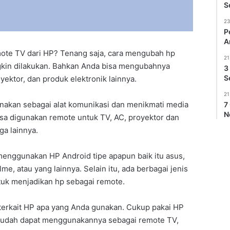
S
23
P
A
ote TV dari HP? Tenang saja, cara mengubah hp
21
gkin dilakukan. Bahkan Anda bisa mengubahnya
3
S
ektor, dan produk elektronik lainnya.
21
akan sebagai alat komunikasi dan menikmati media
7
N
isa digunakan remote untuk TV, AC, proyektor dan
ga lainnya.
menggunakan HP Android tipe apapun baik itu asus,
me, atau yang lainnya. Selain itu, ada berbagai jenis
tuk menjadikan hp sebagai remote.
 terkait HP apa yang Anda gunakan. Cukup pakai HP
 sudah dapat menggunakannya sebagai remote TV,