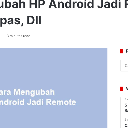
bah HP Android Jadi 
pas, Dll
3 minutes read
3 
5
B
2 
C