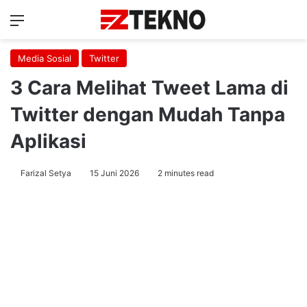
Menu
Ca
Media Sosial
Twitter
3 Cara Melihat Tweet Lama di
Twitter dengan Mudah Tanpa
Aplikasi
Farizal Setya
15 Juni 2026
2 minutes read