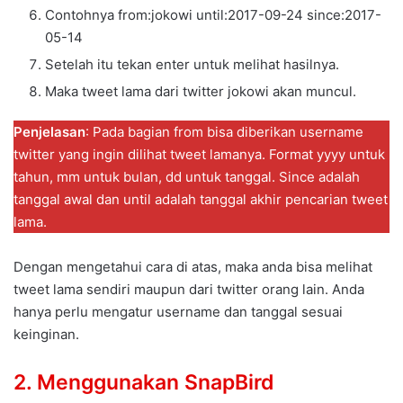
Contohnya from:jokowi until:2017-09-24 since:2017-
05-14
Setelah itu tekan enter untuk melihat hasilnya.
Maka tweet lama dari twitter jokowi akan muncul.
Penjelasan
: Pada bagian from bisa diberikan username
twitter yang ingin dilihat tweet lamanya. Format yyyy untuk
tahun, mm untuk bulan, dd untuk tanggal. Since adalah
tanggal awal dan until adalah tanggal akhir pencarian tweet
lama.
Dengan mengetahui cara di atas, maka anda bisa melihat
tweet lama sendiri maupun dari twitter orang lain. Anda
hanya perlu mengatur username dan tanggal sesuai
keinginan.
2. Menggunakan SnapBird