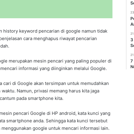
S
23
P
A
 history keyword pencarian di google namun tidak
21
h penjelasan cara menghapus riwayat pencarian
3
S
udah.
21
oogle merupakan mesin pencari yang paling populer di
7
N
 mencari informasi yang diinginkan melalui Google.
da cari di Google akan tersimpan untuk memudahkan
n waktu. Namun, privasi memang harus kita jaga
rcantum pada smartphone kita.
 mesin pencari Google di HP android, kata kunci yang
ata smartphone anda. Sehingga kata kunci tersebut
a menggunakan google untuk mencari informasi lain.