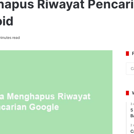
apus Riwayat Pencari
oid
inutes read
3 
5
B
2 
C