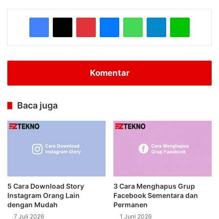
Facebook
X
Pinterest
Messenger
WhatsApp
Telegram
Line
Komentar
Baca juga
5 Cara Download Story
3 Cara Menghapus Grup
Instagram Orang Lain
Facebook Sementara dan
dengan Mudah
Permanen
7 Juli 2026
1 Juni 2026