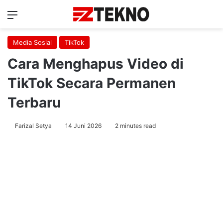
Menu
Ca
Media Sosial
TikTok
Cara Menghapus Video di
TikTok Secara Permanen
Terbaru
Farizal Setya
14 Juni 2026
2 minutes read