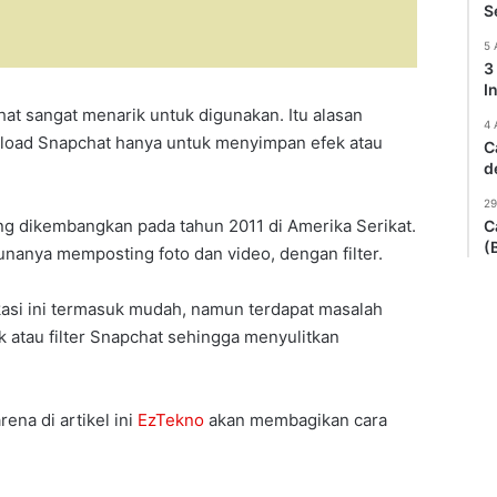
S
5 
3
I
chat sangat menarik untuk digunakan. Itu alasan
4 
load Snapchat hanya untuk menyimpan efek atau
C
d
29
ng dikembangkan pada tahun 2011 di Amerika Serikat.
C
(
nya memposting foto dan video, dengan filter.
asi ini termasuk mudah, namun terdapat masalah
k atau filter Snapchat sehingga menyulitkan
rena di artikel ini
EzTekno
akan membagikan cara