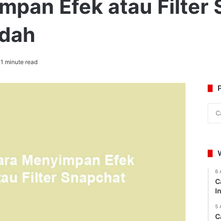
mpan Efek atau Filter
dah
1 minute read
6 
C
I
5 
C