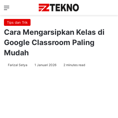
Menu
Ca
Tips dan Trik
Cara Mengarsipkan Kelas di
Google Classroom Paling
Mudah
Farizal Setya
1 Januari 2026
2 minutes read